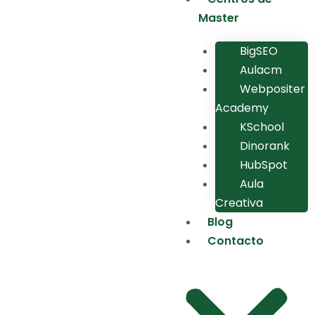
Master
BigSEO
Aulacm
Webpositer
Academy
KSchool
Dinorank
HubSpot
Aula
Creativa
Blog
Contacto