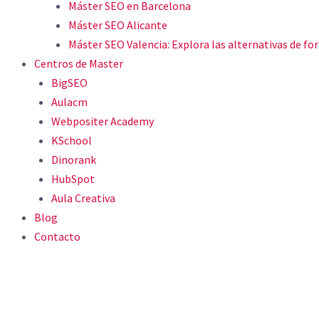
Máster SEO en Barcelona
Máster SEO Alicante
Máster SEO Valencia: Explora las alternativas de 
Centros de Master
BigSEO
Aulacm
Webpositer Academy
KSchool
Dinorank
HubSpot
Aula Creativa
Blog
Contacto