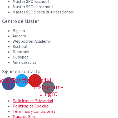
Master SEO Kschool
Master SEO Lebschool
Master SEO Sneca Business School
Centro de Master
Bigseo
Aulacm
Webpositer Academy
Kschool
Dinorank
Hubspot
Aula Creativa
Sigue en contacto
acebook-
Twitter
Youtube
Jki-
f
instagram-
1-light
Políticas de Privacidad
Políticas de Cookies
Términos y Condiciones
Mapa de Sitio