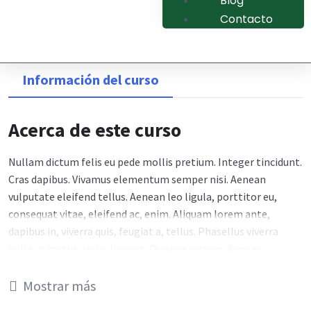
Blog
Contacto
Información del curso
Acerca de este curso
Nullam dictum felis eu pede mollis pretium. Integer tincidunt.
Cras dapibus. Vivamus elementum semper nisi. Aenean
vulputate eleifend tellus. Aenean leo ligula, porttitor eu,
consequat vitae, eleifend ac, enim. Aliquam lorem ante,
dapibus in, viverra quis, feugiat a, tellus. Phasellus viverra
nulla ut metus varius laoreet. Quisque rutrum. Aenean
imperdiet. Etiam ultricies nisi vel augue. Curabitur
ullamcorper ultricies nisi. Nam eget dui. Etiam rhoncus.
Mostrar más
Maecenas tempus, tellus eget condimentum rhoncus, sem