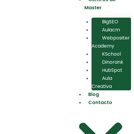
Master
BigSEO
Aulacm
Webpositer
Academy
KSchool
Dinorank
HubSpot
Aula
Creativa
Blog
Contacto